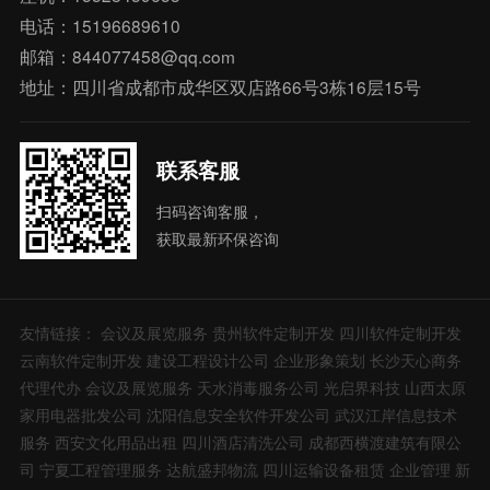
电话：15196689610
邮箱：844077458@qq.com
地址：四川省成都市成华区双店路66号3栋16层15号
联系客服
扫码咨询客服，
获取最新环保咨询
友情链接：
会议及展览服务
贵州软件定制开发
四川软件定制开发
云南软件定制开发
建设工程设计公司
企业形象策划
长沙天心商务
代理代办
会议及展览服务
天水消毒服务公司
光启界科技
山西太原
家用电器批发公司
沈阳信息安全软件开发公司
武汉江岸信息技术
服务
西安文化用品出租
四川酒店清洗公司
成都西横渡建筑有限公
司
宁夏工程管理服务
达航盛邦物流
四川运输设备租赁
企业管理
新