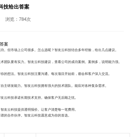
科技给出答案
浏览：784次
答案
成功。但市场上公司很多。怎么选呢？智友云科技结合多年经验，给出几点建议。
技术团队要有实力。智友云科技建议，查看公司的成功案例。案例多，说明能力强。
解你的想法。智友云科技注重沟通。每次项目开始前，都会和客户深入交流。
有自主研发能力。智友云科技拥有强大的技术团队。能应对各种复杂需求。
智友云科技承诺长期技术支持。确保客户无后顾之忧。
。智友云科技提供透明报价。让客户清楚每一笔费用。
靠谱的合作伙伴。智友云科技愿意成为你的首选。