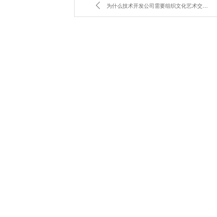
为什么技术开发公司需要组织文化艺术交流？智友云科技的独特视角