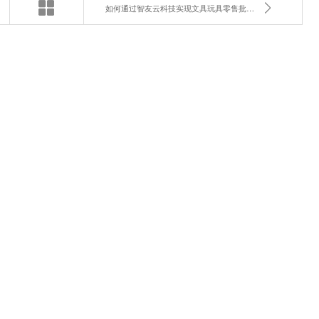
如何通过智友云科技实现文具玩具零售批发的数字化转型？